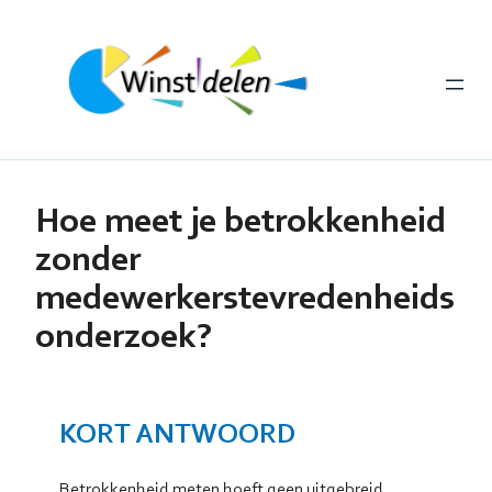
Ga
naar
de
inhoud
Hoe meet je betrokkenheid
zonder
medewerkerstevredenheids
onderzoek?
KORT ANTWOORD
Betrokkenheid meten hoeft geen uitgebreid