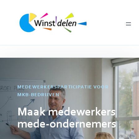
Ga
naar
de
inhoud
MEDEWERKERSPARTICIPATIE VOOR
MKB-BEDRIJVEN
Maak medewerkers
mede-ondernemers