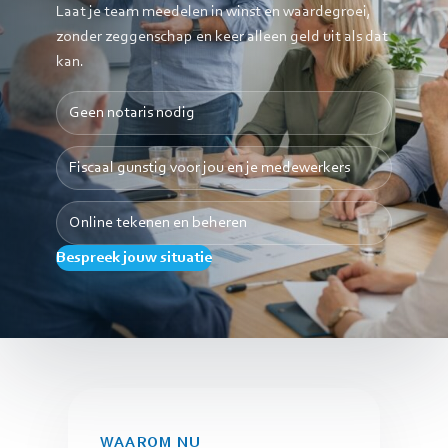
Laat je team meedelen in winst en waardegroei,
zonder zeggenschap en keer alleen geld uit als dat
kan.
Geen notaris nodig
Fiscaal gunstig voor jou en je medewerkers
Online tekenen en beheren
Bespreek jouw situatie
WAAROM NU