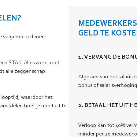
ELEN?
MEDEWERKERS­P
GELD TE KOST
de volgende redenen:
1. VERVANG DE BON
 een STAK. Alles werkt met
dt alle zeggenschap.
Afgezien van het salaris b
bonus of salarisverhoging
 looptijd, waardoor het
2. BETAAL HET UIT 
nstdelen hoef je nooit uit te
Verloop kan tot 40% vermi
minder per 20 medewerkers