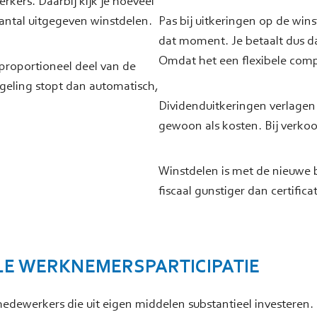
kers. Daarbij kijk je hoeveel
antal uitgegeven winstdelen.
Pas bij uitkeringen op de win
dat moment. Je betaalt dus da
Omdat het een flexibele comp
proportioneel deel van de
eling stopt dan automatisch,
Dividenduitkeringen verlagen 
gewoon als kosten. Bij verkoop
Winstdelen is met de nieuwe b
fiscaal gunstiger dan certific
LE WERKNEMERSPARTICIPATIE
edewerkers die uit eigen middelen substantieel investere