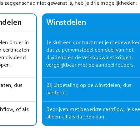
s zeggenschap niet gewenst is, heb je drie mogelijkheden:
andelen
Winstdelen
elen onder in
Je sluit een contract met je medewerker
 certificaten
dat ze per winstdeel een deel van het
en dividend
dividend en de verkoopwinst krijgen,
open.
vergelijkbaar met de aandeelhouders.
caten, dus
Bij uitbetaling op de winstdelen, dus
achteraf.
flow, of als
Bedrijven met beperkte cashflow, je kee
alleen uit als dat ook kan.