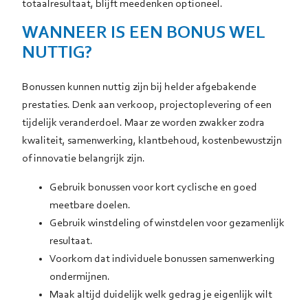
totaalresultaat, blijft meedenken optioneel.
WANNEER IS EEN BONUS WEL
NUTTIG?
Bonussen kunnen nuttig zijn bij helder afgebakende
prestaties. Denk aan verkoop, projectoplevering of een
tijdelijk veranderdoel. Maar ze worden zwakker zodra
kwaliteit, samenwerking, klantbehoud, kostenbewustzijn
of innovatie belangrijk zijn.
Gebruik bonussen voor kort cyclische en goed
meetbare doelen.
Gebruik winstdeling of winstdelen voor gezamenlijk
resultaat.
Voorkom dat individuele bonussen samenwerking
ondermijnen.
Maak altijd duidelijk welk gedrag je eigenlijk wilt