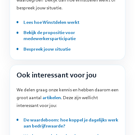
waardegroei? Bekijk dan hoe Winstdelen werkt of
bespreek jouw situatie.
Lees hoe Winstdelen werkt
Bekijk de propositie voor
medewerkersparticipatie
Bespreek jouw situatie
Ook interessant voor jou
We delen graag onze kennis en hebben daarom een
groot aantal
artikelen
. Deze zijn wellicht
interessant voor jou:
De waardeboom: hoe koppel je dagelijks werk
aan bedrijfswaarde?