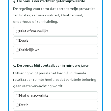
4. De bonus versterkt langetermijnwaarde.
De regeling voorkomt dat korte termijn prestaties
ten koste gaan van kwaliteit, klantbehoud,
onderhoud of kennisdeling.
Niet of nauwelijks
Deels
Duidelijk wel
5. De bonus blijft betaalbaar in mindere jaren.
Uitkering volgt pas als het bedrijf voldoende
resultaat en ruimte heeft, zodat variabele beloning
geen vaste verwachting wordt.
Niet of nauwelijks
Deels