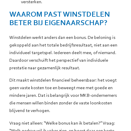
versterken.
WAAROM PAST WINSTDELEN
BETER BIJ EIGENAARSCHAP?
Winstdelen werkt anders dan een bonus. De beloning is
gekoppeld aan het totale bedrijfsresultaat, niet aan een
individueel targetspel. Iedereen deelt mee, of niemand.
Daardoor verschuift het perspectief van individuele
prestatie naar gezamenlijk resultaat.
Dit maakt winstdelen financieel beheersbaar: het voegt
geen vaste kosten toe en beweegt mee met goede en
mindere jaren. Dat is belangrijk voor MKB-ondernemers
die mensen willen binden zonder de vaste loonkosten
blijvend te verhogen.
Vraag niet alleen: “Welke bonus kan ik betalen?” Vraag:
“Welk gedrag wil ik vaker zien, en hoort daar een korte