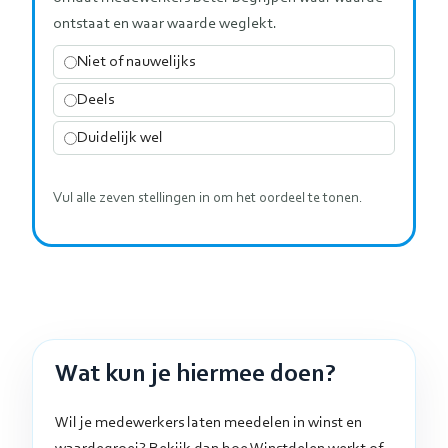
ontstaat en waar waarde weglekt.
Niet of nauwelijks
Deels
Duidelijk wel
Vul alle zeven stellingen in om het oordeel te tonen.
Wat kun je hiermee doen?
Wil je medewerkers laten meedelen in winst en