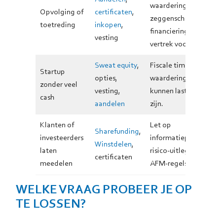
waardering,
Opvolging of
certificaten
,
zeggenschap,
toetreding
inkopen
,
financiering en
vesting
vertrek vooraf.
Sweat equity
,
Fiscale timing en
Startup
opties,
waardering
zonder veel
vesting,
kunnen lastig
cash
aandelen
zijn.
Klanten of
Let op
Sharefunding
,
investeerders
informatieplicht,
Winstdelen
,
laten
risico-uitleg en
certificaten
meedelen
AFM-regels.
WELKE VRAAG PROBEER JE OP
TE LOSSEN?