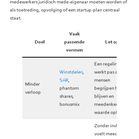
medewerkers juridisch mede-eigenaar moeten worden of
als toetreding, opvolging of een startup-plan centraal
staat.
Vaak
Doel
passende
Let op
vormen
Een regeling
Winstdelen
,
werkt pas als
SAR
,
mensen
Minder
phantom
begrijpen hoe
verloop
shares,
blijven en
bonusmix
meedenken
waarde oplevert.
Zonder invloed
voelt meedelen